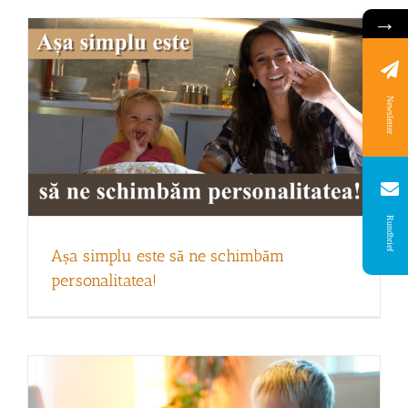
→
Newsletter
Rundbrief
Așa simplu este să ne schimbăm
A rămâne perseverent
personalitatea!