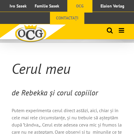
Skip
Ivo Sasek
Familie Sasek
OCG
Elaion Verlag
to
content
CONTACTAȚI
Cerul meu
de Rebekka și corul copiilor
Putem experimenta cerul direct astăzi, aici, chiar și în
cele mai rele circumstanțe, și nu trebuie să așteptăm
după ”cândva„. Cerul este adesea ceva mic și frumos la
care nu ne așteptam. Oare observi și tu minunile ce te